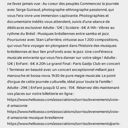
ne l’avez jamais vue : Au coeur des peuples Commencez la journée
avec Serge Guiraud, photographe-ethnographe passionné, qui
vous fera vivre une immersion captivante. Photographies et
documentaire inédits vous attendent, suivis d’une séance de
dédicaces exclusive! Adulte : 12€ | Scolaire : 6€ A 14h- Vibrez au
rythme du Brésil : Musiques brésiliennes entre samba et jazz.
Poursuivez avec Stan Laferrière, virtuose aux 1 200 compositions,
qui vous fera voyager en plongeant dans l’histoire des musiques
brésiliennes et leur lien profonds avec le jazz. Une conférence
musicale enivrante qui vous fera danser sur votre siège ! Adulte :
12€ | Enfant : 6€ A 20h Le grand final : Paris Gadjo Club en concert
! Terminez en beauté avec un concert exceptionnel mêlant jazz
manouche et bossa nova. 1h30 de pure magie musicale. Le point
d’orgue de cette journée culturelle, idéal pour toute la famille !
Adulte : 29€ | Enfant jusqu’à 12 ans : 15€ Réservez dès maintenant
vos places sur notre billetterie en ligne :
https://www.helloasso.com/associations/sorriso/evenements/voix-
d-amazonie
https://www.helloasso.com/associations/sorriso/evenements/voix-
d-amazonie-musique-bresilienne
https://www.helloasso.com/associations/sorriso/evenements/paris-