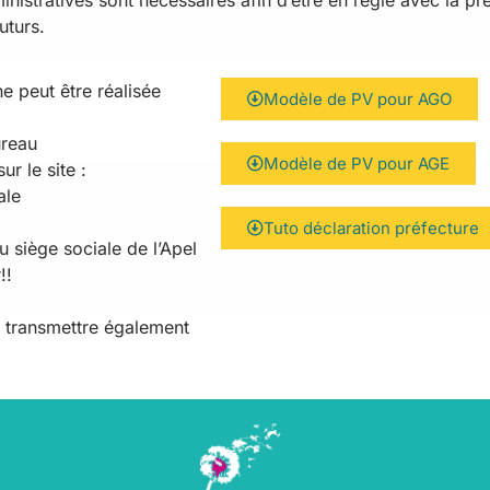
istratives sont nécessaires afin d’être en règle avec la pré
uturs.
e peut être réalisée
Modèle de PV pour AGO
ureau
Modèle de PV pour AGE
r le site :
ale
Tuto déclaration préfecture
u siège sociale de l’Apel
!!
 transmettre également