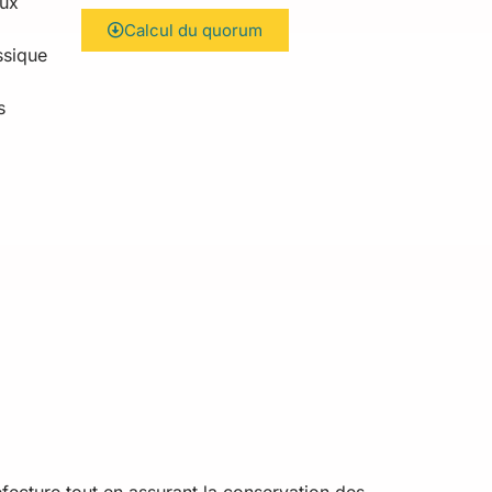
aux
Calcul du quorum
ssique
s