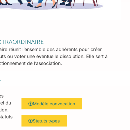
XTRAORDINAIRE
ire réunit l’ensemble des adhérents pour créer
uts ou voter une éventuelle dissolution. Elle sert à
ctionnement de l’association.
S
pes
pel du
Modèle convocation
ion.
tatuts
Statuts types