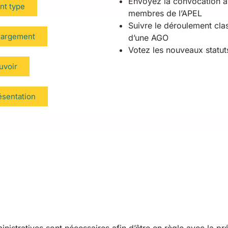
Envoyez la convocation 
nt type
membres de l’APEL
Suivre le déroulement cla
argement
d’une AGO
Votez les nouveaux statut
uvoir
sentation